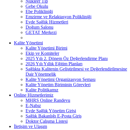
Nükleer Tıp
Gebe Okulu
Ebe Polikliniği
Emzirme ve Relaktasyon Polikliniği
Evde Sağlık Hizmetleri
Doğum Salonu
GETAT Merkezi
Kalite Yönetimi
Kalite Yönetimi Birimi
Ekip ve Komiteler
2025 Yılı 2. Dönem Öz Değerlendirme Planı
2026 Yılı Yıllık Eğitim Planları
Sağlıkta Kalitenin Geliştirilmesi ve Değerlendirilmesine
Dair Yönetmelik
Kalite Yönetimi Organizasyon Şeması
Kalite Yönetim Biriminin Görevleri
Kalite Politikamız
Online Hizmetlerimiz
MHRS Online Randevu
E-Nabız
Evde Sağlık Yönetim Girişi
Sağlık Bakanlığı E-Posta Giriş
Doktor Çalışma Listesi
İletişim ve Ulaşım