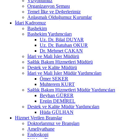
Vizyonumuz
Organizasyon Şeması
Temel İlke ve Değerlerimiz
Anlaşmalı Olduğumuz Kurumlar
İdari Kadromuz
Başhekim
Başhekim Yardımcıları
Uz. Dr. Bilal DUYAR
Uz. Dr. Batuhan OKUR
Dr. Mehmet ÇAKAN
İdari ve Mali İşler Müdürü
Sağlık Bakım Hizmetleri Müdürü
Destek ve Kalite Müdürü
İdari ve Mali İşler Müdür Yardımcıları
Ömer ŞEKER
Muhterem KURT
Sağlık Bakım Hizmetleri Müdür Yardımcıları
Beyhan GÜRER
Ergün DEMİREL
Destek ve Kalite Müdür Yardımcıları
Hüda GÜLHAN
Hizmet Verilen Branşlar
Doktorlarımız ve Branşları
Ameliyathane
Endoskopi