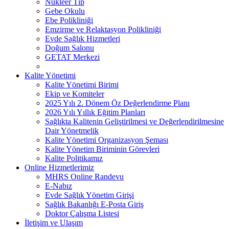
Nükleer Tıp
Gebe Okulu
Ebe Polikliniği
Emzirme ve Relaktasyon Polikliniği
Evde Sağlık Hizmetleri
Doğum Salonu
GETAT Merkezi
Kalite Yönetimi
Kalite Yönetimi Birimi
Ekip ve Komiteler
2025 Yılı 2. Dönem Öz Değerlendirme Planı
2026 Yılı Yıllık Eğitim Planları
Sağlıkta Kalitenin Geliştirilmesi ve Değerlendirilmesine
Dair Yönetmelik
Kalite Yönetimi Organizasyon Şeması
Kalite Yönetim Biriminin Görevleri
Kalite Politikamız
Online Hizmetlerimiz
MHRS Online Randevu
E-Nabız
Evde Sağlık Yönetim Girişi
Sağlık Bakanlığı E-Posta Giriş
Doktor Çalışma Listesi
İletişim ve Ulaşım