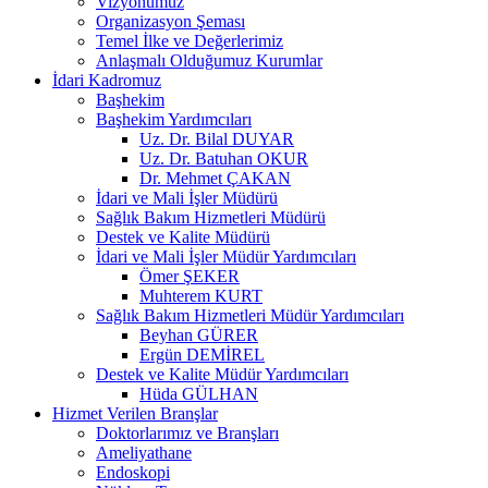
Vizyonumuz
Organizasyon Şeması
Temel İlke ve Değerlerimiz
Anlaşmalı Olduğumuz Kurumlar
İdari Kadromuz
Başhekim
Başhekim Yardımcıları
Uz. Dr. Bilal DUYAR
Uz. Dr. Batuhan OKUR
Dr. Mehmet ÇAKAN
İdari ve Mali İşler Müdürü
Sağlık Bakım Hizmetleri Müdürü
Destek ve Kalite Müdürü
İdari ve Mali İşler Müdür Yardımcıları
Ömer ŞEKER
Muhterem KURT
Sağlık Bakım Hizmetleri Müdür Yardımcıları
Beyhan GÜRER
Ergün DEMİREL
Destek ve Kalite Müdür Yardımcıları
Hüda GÜLHAN
Hizmet Verilen Branşlar
Doktorlarımız ve Branşları
Ameliyathane
Endoskopi