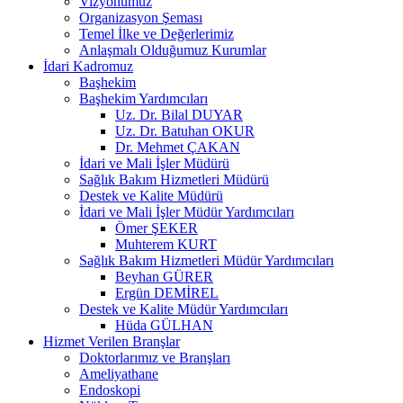
Vizyonumuz
Organizasyon Şeması
Temel İlke ve Değerlerimiz
Anlaşmalı Olduğumuz Kurumlar
İdari Kadromuz
Başhekim
Başhekim Yardımcıları
Uz. Dr. Bilal DUYAR
Uz. Dr. Batuhan OKUR
Dr. Mehmet ÇAKAN
İdari ve Mali İşler Müdürü
Sağlık Bakım Hizmetleri Müdürü
Destek ve Kalite Müdürü
İdari ve Mali İşler Müdür Yardımcıları
Ömer ŞEKER
Muhterem KURT
Sağlık Bakım Hizmetleri Müdür Yardımcıları
Beyhan GÜRER
Ergün DEMİREL
Destek ve Kalite Müdür Yardımcıları
Hüda GÜLHAN
Hizmet Verilen Branşlar
Doktorlarımız ve Branşları
Ameliyathane
Endoskopi