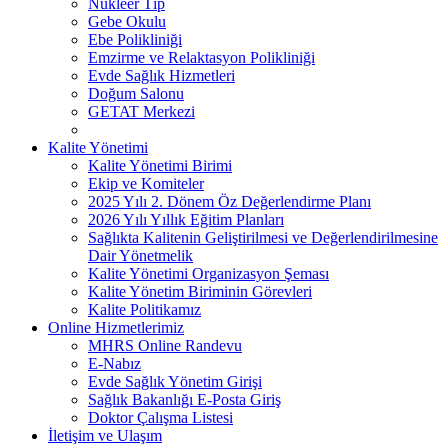
Nükleer Tıp
Gebe Okulu
Ebe Polikliniği
Emzirme ve Relaktasyon Polikliniği
Evde Sağlık Hizmetleri
Doğum Salonu
GETAT Merkezi
Kalite Yönetimi
Kalite Yönetimi Birimi
Ekip ve Komiteler
2025 Yılı 2. Dönem Öz Değerlendirme Planı
2026 Yılı Yıllık Eğitim Planları
Sağlıkta Kalitenin Geliştirilmesi ve Değerlendirilmesine
Dair Yönetmelik
Kalite Yönetimi Organizasyon Şeması
Kalite Yönetim Biriminin Görevleri
Kalite Politikamız
Online Hizmetlerimiz
MHRS Online Randevu
E-Nabız
Evde Sağlık Yönetim Girişi
Sağlık Bakanlığı E-Posta Giriş
Doktor Çalışma Listesi
İletişim ve Ulaşım