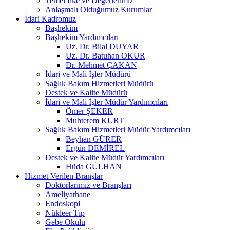
Temel İlke ve Değerlerimiz
Anlaşmalı Olduğumuz Kurumlar
İdari Kadromuz
Başhekim
Başhekim Yardımcıları
Uz. Dr. Bilal DUYAR
Uz. Dr. Batuhan OKUR
Dr. Mehmet ÇAKAN
İdari ve Mali İşler Müdürü
Sağlık Bakım Hizmetleri Müdürü
Destek ve Kalite Müdürü
İdari ve Mali İşler Müdür Yardımcıları
Ömer ŞEKER
Muhterem KURT
Sağlık Bakım Hizmetleri Müdür Yardımcıları
Beyhan GÜRER
Ergün DEMİREL
Destek ve Kalite Müdür Yardımcıları
Hüda GÜLHAN
Hizmet Verilen Branşlar
Doktorlarımız ve Branşları
Ameliyathane
Endoskopi
Nükleer Tıp
Gebe Okulu