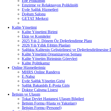
Ebe Polikliniği
Emzirme ve Relaktasyon Polikliniği
Evde Sağlık Hizmetleri
Doğum Salonu
GETAT Merkezi
Kalite Yönetimi
Kalite Yönetimi Birimi
Ekip ve Komiteler
2025 Yılı 2. Dönem Öz Değerlendirme Planı
2026 Yılı Yıllık Eğitim Planları
Sağlıkta Kalitenin Geliştirilmesi ve Değerlendirilmesine
Kalite Yönetimi Organizasyon Şeması
Kalite Yönetim Biriminin Görevleri
Kalite Politikamız
Online Hizmetlerimiz
MHRS Online Randevu
E-Nabız
Evde Sağlık Yönetim Girişi
Sağlık Bakanlığı E-Posta Giriş
Doktor Çalışma Listesi
İletişim ve Ulaşım
Tokat Devlet Hastanesi Ulaşım Bilgileri
İletişim Formu (Hasta ve Yakınları)
İletişim Formu (Personel)