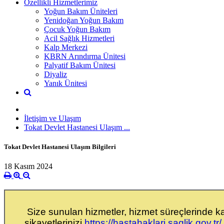
Özellikli Hizmetlerimiz
Yoğun Bakım Üniteleri
Yenidoğan Yoğun Bakım
Çocuk Yoğun Bakım
Acil Sağlık Hizmetleri
Kalp Merkezi
KBRN Arındırma Ünitesi
Palyatif Bakım Ünitesi
Diyaliz
Yanık Ünitesi
İletişim ve Ulaşım
Tokat Devlet Hastanesi Ulaşım ...
Tokat Devlet Hastanesi Ulaşım Bilgileri
18 Kasım 2024
Size sunulan hizmetler, hizmet süreçlerinde kar
şikayetlerinizi
https://hastahaklari.saglik.gov.tr/