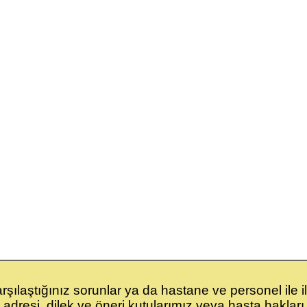
şılaştığınız sorunlar ya da hastane ve personel ile il
adresi, dilek ve öneri kutularımız veya hasta hakları