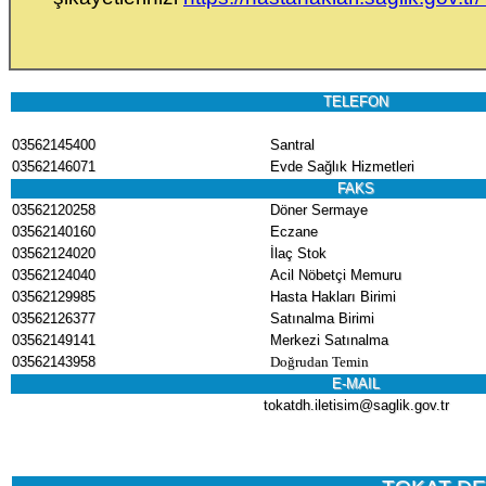
TELEFON
03562145400
Santral
03562146071
Evde Sağlık Hizmetleri
FAKS
03562120258
Döner Sermaye
03562140160
Eczane
03562124020
İlaç Stok
03562124040
Acil Nöbetçi Memuru
03562129985
Hasta Hakları Birimi
03562126377
Satınalma Birimi
03562149141
Merkezi Satınalma
03562143958
Doğrudan Temin
E-MAIL
tokatdh.iletisim@saglik.gov.tr