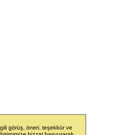
gili görüş, öneri, teşekkür ve
 birimimize bizzat başvurarak